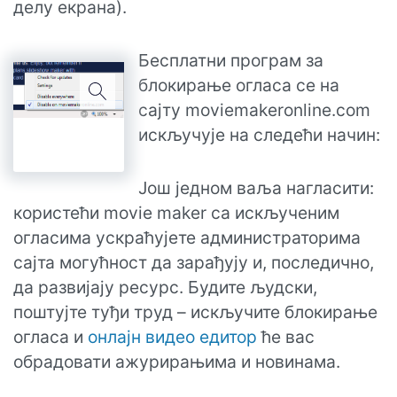
делу екрана).
Бесплатни програм за
блокирање огласа се на
сајту moviemakeronline.com
искључује на следећи начин:
Још једном ваља нагласити:
користећи movie maker са искљученим
огласима ускраћујете администраторима
сајта могућност да зарађују и, последично,
да развијају ресурс. Будите људски,
поштујте туђи труд – искључите блокирање
огласа и
онлајн видео едитор
ће вас
обрадовати ажурирањима и новинама.