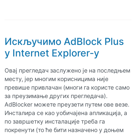
Искључимо AdBlock Plus
у Internet Explorer‑у
Овај прегледач заслужено је на последњем
месту, јер многим корисницима није
превише привлачан (многи га користе само
за преузимање других прегледача).
AdBlocker можете преузети путем ове везе.
Инсталира се као уобичајена апликација, а
по завршетку инсталације треба га
покренути (то ће бити назначено у доњем