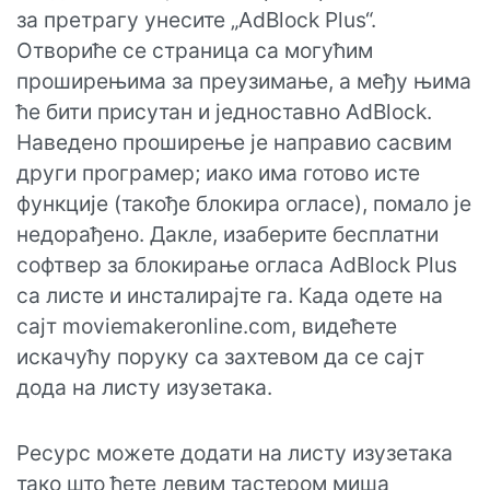
за претрагу унесите „AdBlock Plus“.
Отвориће се страница са могућим
проширењима за преузимање, а међу њима
ће бити присутан и једноставно AdBlock.
Наведено проширење је направио сасвим
други програмер; иако има готово исте
функције (такође блокира огласе), помало је
недорађено. Дакле, изаберите бесплатни
софтвер за блокирање огласа AdBlock Plus
са листе и инсталирајте га. Када одете на
сајт moviemakeronline.com, видећете
искачућу поруку са захтевом да се сајт
дода на листу изузетака.
Ресурс можете додати на листу изузетака
тако што ћете левим тастером миша