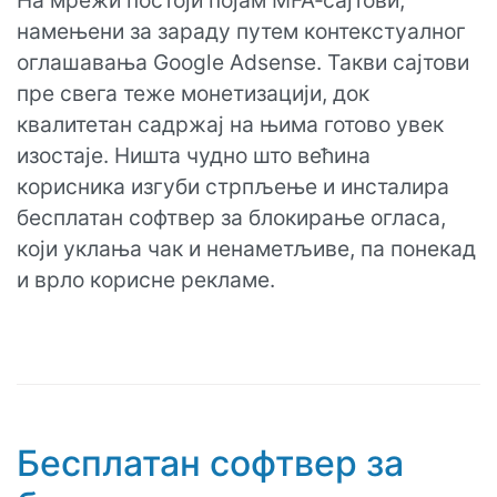
На мрежи постоји појам MFA‑сајтови,
намењени за зараду путем контекстуалног
оглашавања Google Adsense. Такви сајтови
пре свега теже монетизацији, док
квалитетан садржај на њима готово увек
изостаје. Ништа чудно што већина
корисника изгуби стрпљење и инсталира
бесплатан софтвер за блокирање огласа,
који уклања чак и ненаметљиве, па понекад
и врло корисне рекламе.
Бесплатан софтвер за