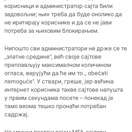
корисници и администратор сајта били
задовољни; њих треба да буде онолико да
не иритирају кориснике и да се не јави
потреба за њиховим блокирањем.
Нипошто сви администратори не држе се те
„златне средине“, већ своје сајтове
преплављују максималном количином
огласа, верујући да ће им то „ obećati
nemoguće“. У ствари, греше, јер већина
интернет корисника такве сајтове напушта
у првим секундама посете – понекад је
тамо веома тешко пронаћи потребан
садржај.