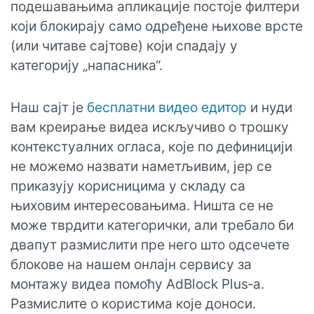
подешавањима апликације постоје филтери
који блокирају само одређене њихове врсте
(или читаве сајтове) који спадају у
категорију „напасника“.
Наш сајт је
бесплатни видео едитор
и нуди
вам креирање видеа искључиво о трошку
контекстуалних огласа, које по дефиницији
не можемо назвати наметљивим, јер се
приказују корисницима у складу са
њиховим интересовањима. Ништа се не
може тврдити категорички, али требало би
двапут размислити пре него што одсечете
блокове на нашем онлајн сервису за
монтажу видеа помоћу AdBlock Plus‑а.
Размислите о користима које доноси.