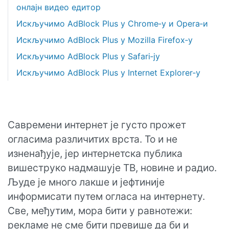
онлајн видео едитор
Искључимо AdBlock Plus у Chrome‑у и Opera‑и
Искључимо AdBlock Plus у Mozilla Firefox‑у
Искључимо AdBlock Plus у Safari‑ју
Искључимо AdBlock Plus у Internet Explorer‑у
Савремени интернет је густо прожет
огласима различитих врста. То и не
изненађује, јер интернетска публика
вишеструко надмашује ТВ, новине и радио.
Људе је много лакше и јефтиније
информисати путем огласа на интернету.
Све, међутим, мора бити у равнотежи:
рекламе не сме бити превише да би и