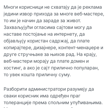
Многи корисници не схватају да је реклама
једини извор прихода за многе веб‑мастере,
то им је начин да зараде за живот.
Захваљујући огласима сајтови могу да
наставе постојање на интернету, да
објављују користан садржај, да плате
копирајтере, дизајнере, контент‑менаџере и
друге стручњаке за њихов рад. На крају,
веб‑мастери морају да плате домен и
хостинг, а ако је сајт прилично популаран,
то увек кошта приличну суму.
Разборити администратори разумеју да
сваки корисник има одређен праг
толеранције према спољним упућивањима.