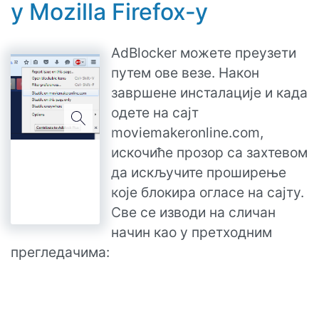
у Mozilla Firefox‑у
AdBlocker можете преузети
путем ове везе. Након
завршене инсталације и када
одете на сајт
moviemakeronline.com,
искочиће прозор са захтевом
да искључите проширење
које блокира огласе на сајту.
Све се изводи на сличан
начин као у претходним
прегледачима: