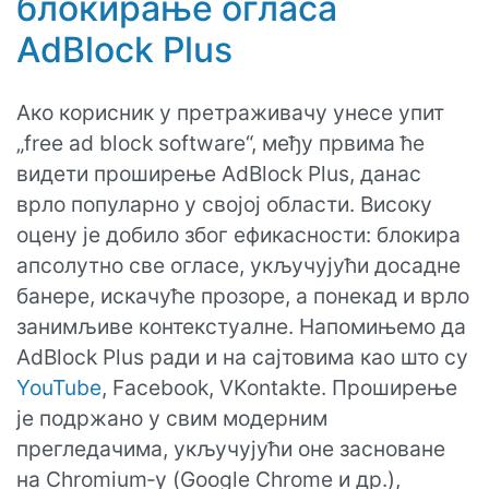
блокирање огласа
AdBlock Plus
Ако корисник у претраживачу унесе упит
„free ad block software“, међу првима ће
видети проширење AdBlock Plus, данас
врло популарно у својој области. Високу
оцену је добило због ефикасности: блокира
апсолутно све огласе, укључујући досадне
банере, искачуће прозоре, а понекад и врло
занимљиве контекстуалне. Напомињемо да
AdBlock Plus ради и на сајтовима као што су
YouTube
, Facebook, VKontakte. Проширење
је подржано у свим модерним
прегледачима, укључујући оне засноване
на Chromium‑у (Google Chrome и др.),