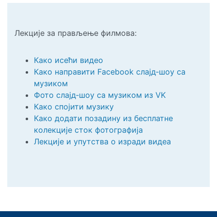
Лекције за прављење филмова:
Како исећи видео
Како направити Facebook слајд‑шоу са
музиком
Фото слајд‑шоу са музиком из VK
Како спојити музику
Како додати позадину из бесплатне
колекције сток фотографија
Лекције и упутства о изради видеа