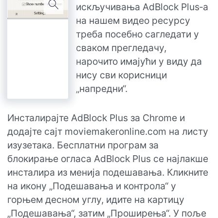
искључивања AdBlock Plus‑а
на нашем видео ресурсу
треба посебно сагледати у
сваком прегледачу,
нарочито имајући у виду да
нису сви корисници
„напредни“.
Инсталирајте AdBlock Plus за Chrome и
додајте сајт moviemakeronline.com на листу
изузетака. Бесплатни програм за
блокирање огласа AdBlock Plus се најлакше
инсталира из менија подешавања. Кликните
на икону „Подешавања и контрола“ у
горњем десном углу, идите на картицу
„Подешавања“, затим „Проширења“. У поље