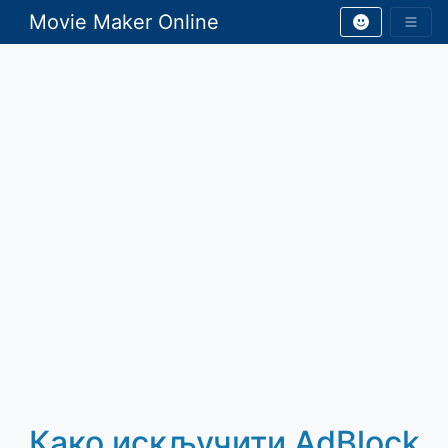
Movie Maker Online
Како искључити AdBlock