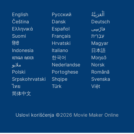
English
Русский
اَلْعَرَبِيَّةُ
Čeština
Dansk
Deutsch
Ελληνικά
Español
فارْسِى
Suomi
Français
עִבְרִית
हिंदी
Hrvatski
Magyar
Indonesia
Italiano
日本語
ꦧꦱ ꦗꦮ
한국어
Mɔŋɢɔ̆
ملايو
Nederlandse
Norsk
Polski
Portoghese
Română
Srpskohrvatski
Shqipe
Svenska
ไทย
Türk
Việt
简体中文
Uslovi korišćenja
©2026 Movie Maker Online