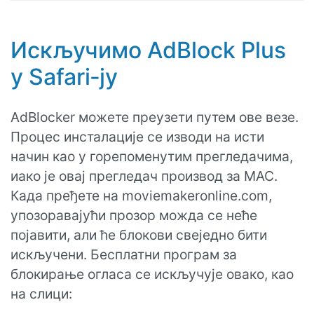
Искључимо AdBlock Plus
у Safari‑ју
AdBlocker можете преузети путем ове везе.
Процес инсталације се изводи на исти
начин као у горепоменутим прегледачима,
иако је овај прегледач производ за MAC.
Када пређете на moviemakeronline.com,
упозоравајући прозор можда се неће
појавити, али ће блокови свеједно бити
искључени. Бесплатни програм за
блокирање огласа се искључује овако, као
на слици: