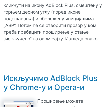
кликнути на икону AdBlock Plus, смештену у
горњем десном углу (поред иконе
подешавања) и обележену иницијалима
„ABP“. Потом ће се отворити прозор у ком
треба пребацити проширење у стање
„искључено“ на овом сајту. Изгледа овако:
Искључимо AdBlock Plus
у Chrome‑у и Opera‑и
Проширење можете