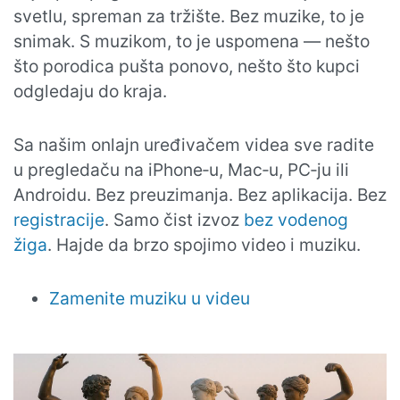
svetlu, spreman za tržište. Bez muzike, to je
snimak. S muzikom, to je uspomena — nešto
što porodica pušta ponovo, nešto što kupci
odgledaju do kraja.
Sa našim onlajn uređivačem videa sve radite
u pregledaču na iPhone‑u, Mac‑u, PC‑ju ili
Androidu. Bez preuzimanja. Bez aplikacija. Bez
registracije
. Samo čist izvoz
bez vodenog
žiga
. Hajde da brzo spojimo video i muziku.
Zamenite muziku u videu