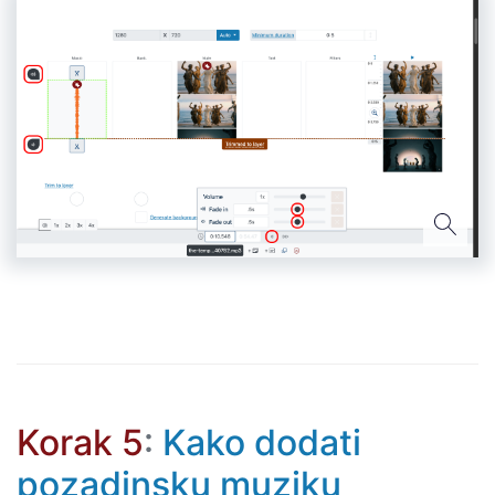
Korak 5
:
Kako dodati
pozadinsku muziku