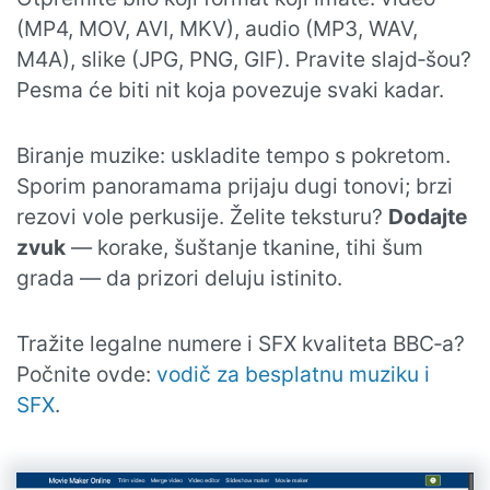
(MP4, MOV, AVI, MKV), audio (MP3, WAV,
M4A), slike (JPG, PNG, GIF). Pravite slajd‑šou?
Pesma će biti nit koja povezuje svaki kadar.
Biranje muzike: uskladite tempo s pokretom.
Sporim panoramama prijaju dugi tonovi; brzi
rezovi vole perkusije. Želite teksturu?
Dodajte
zvuk
— korake, šuštanje tkanine, tihi šum
grada — da prizori deluju istinito.
Tražite legalne numere i SFX kvaliteta BBC‑a?
Počnite ovde:
vodič za besplatnu muziku i
SFX
.