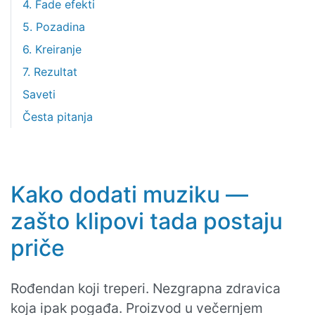
4. Fade efekti
5. Pozadina
6. Kreiranje
7. Rezultat
Saveti
Česta pitanja
Kako dodati muziku —
zašto klipovi tada postaju
priče
Rođendan koji treperi. Nezgrapna zdravica
koja ipak pogađa. Proizvod u večernjem