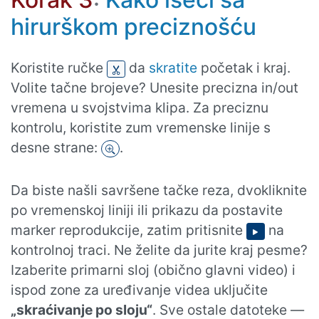
hirurškom preciznošću
Koristite ručke
da
skratite
početak i kraj.
Volite tačne brojeve? Unesite precizna in/out
vremena u svojstvima klipa. Za preciznu
kontrolu, koristite zum vremenske linije s
desne strane:
.
Da biste našli savršene tačke reza, dvokliknite
po vremenskoj liniji ili prikazu da postavite
marker reprodukcije, zatim pritisnite
na
kontrolnoj traci. Ne želite da jurite kraj pesme?
Izaberite primarni sloj (obično glavni video) i
ispod zone za uređivanje videa uključite
„skraćivanje po sloju“
. Sve ostale datoteke —