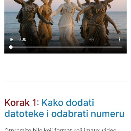
Korak 1
:
Kako dodati
datoteke i odabrati numeru
Otpremite bilo koji format koji imate: video