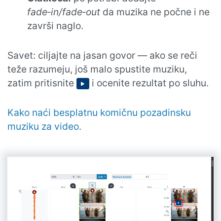
fade‑in/fade‑out
da muzika ne počne i ne
završi naglo.
Savet: ciljajte na jasan govor — ako se reči
teže razumeju, još malo spustite muziku,
zatim pritisnite
i ocenite rezultat po sluhu.
Kako naći besplatnu komičnu pozadinsku
muziku za video.