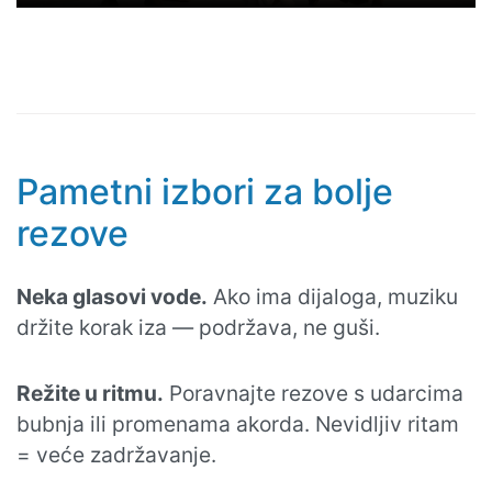
Pametni izbori za bolje
rezove
Neka glasovi vode.
Ako ima dijaloga, muziku
držite korak iza — podržava, ne guši.
Režite u ritmu.
Poravnajte rezove s udarcima
bubnja ili promenama akorda. Nevidljiv ritam
= veće zadržavanje.