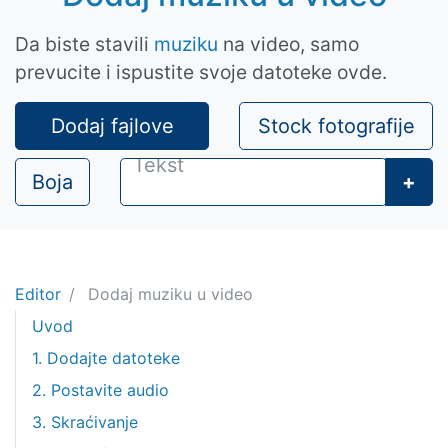
Da biste stavili
muziku
na video, samo
prevucite i ispustite svoje datoteke ovde.
Dodaj fajlove
Stock fotografije
Boja
+
Editor
Dodaj muziku u video
Uvod
1. Dodajte datoteke
2. Postavite audio
3. Skraćivanje