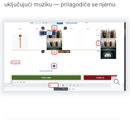
uključujući muziku — prilagodiće se njemu.