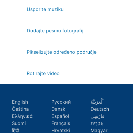
Usporite muziku
Dodajte pesmu fotografiji
Pikselizujte određeno područje
Rotirajte video
English
Русский
اَلْعَرَبِيَّةُ
Čeština
Dansk
Deutsch
Ελληνικά
Español
فارْسِى
Suomi
Français
עִבְרִית
हिंदी
Hrvatski
Magyar