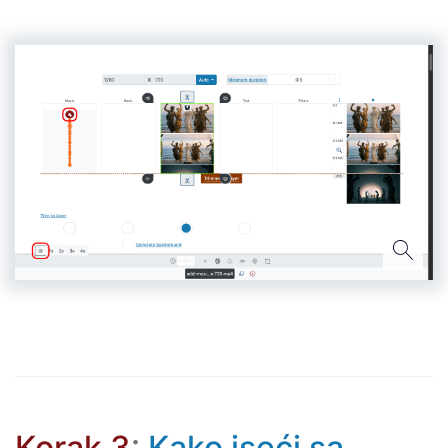
Korak 3
:
Kako iseći sa