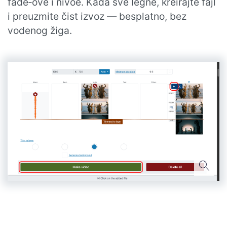
fade‑ove i nivoe. Kada sve legne, kreirajte fajl
i preuzmite čist izvoz — besplatno, bez
vodenog žiga.