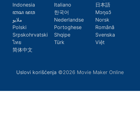
Indonesia
Italiano
日本語
ꦧꦱ ꦗꦮ
한국어
Mɔŋɢɔ̆
ملايو
Nederlandse
Norsk
Polski
Portoghese
Română
Srpskohrvatski
Shqipe
Svenska
ไทย
Türk
Việt
简体中文
Uslovi korišćenja
©2026 Movie Maker Online