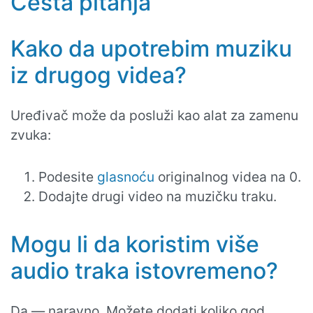
Česta pitanja
Kako da upotrebim muziku
iz drugog videa?
Uređivač može da posluži kao alat za zamenu
zvuka:
Podesite
glasnoću
originalnog videa na 0.
Dodajte drugi video na muzičku traku.
Mogu li da koristim više
audio traka istovremeno?
Da — naravno. Možete dodati koliko god