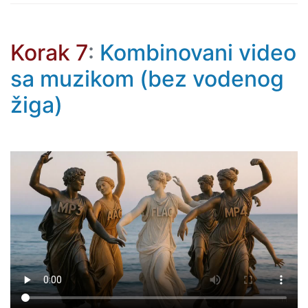
Korak 7
:
Kombinovani video
sa muzikom (bez vodenog
žiga)