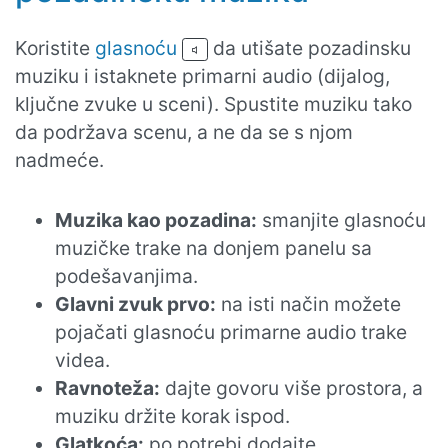
Koristite
glasnoću
da utišate pozadinsku
muziku i istaknete primarni audio (dijalog,
ključne zvuke u sceni). Spustite muziku tako
da podržava scenu, a ne da se s njom
nadmeće.
Muzika kao pozadina:
smanjite glasnoću
muzičke trake na donjem panelu sa
podešavanjima.
Glavni zvuk prvo:
na isti način možete
pojačati glasnoću primarne audio trake
videa.
Ravnoteža:
dajte govoru više prostora, a
muziku držite korak ispod.
Glatkoća:
po potrebi dodajte