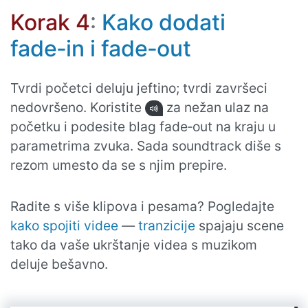
Korak 4
:
Kako dodati
fade‑in i fade‑out
Tvrdi početci deluju jeftino; tvrdi završeci
nedovršeno. Koristite
za nežan ulaz na
početku i podesite blag fade‑out na kraju u
parametrima zvuka. Sada soundtrack diše s
rezom umesto da se s njim prepire.
Radite s više klipova i pesama? Pogledajte
kako spojiti videe
—
tranzicije
spajaju scene
tako da vaše ukrštanje videa s muzikom
deluje bešavno.