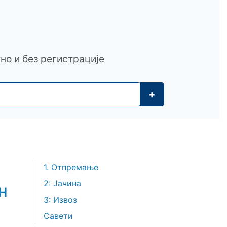
тно и без регистрације
+
1. Отпремање
2: Јачина
н
3: Извоз
Савети