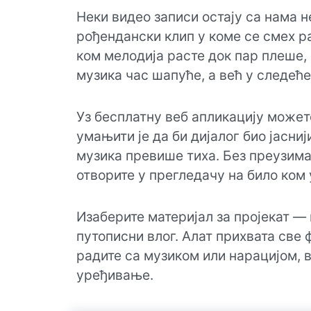
Неки видео записи остају са нама не
рођендански клип у коме се смех 
ком мелодија расте док пар плеше, 
музика час шапуће, а већ у следећ
Уз бесплатну веб апликацију может
умањити је да би дијалог био јасниј
музика превише тиха. Без преузима
отворите у прегледачу на било ком 
Изаберите материјал за пројекат —
путописни влог. Алат прихвата све 
радите са музиком или нарацијом, в
уређивање.