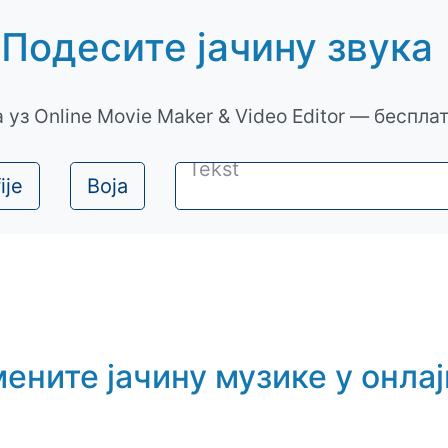
Подесите јачину звука
 уз Online Movie Maker & Video Editor — беспла
ije
Boja
ените јачину музике у онлај