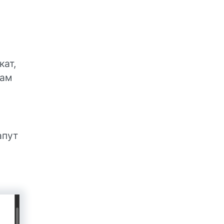
кат,
там
апут