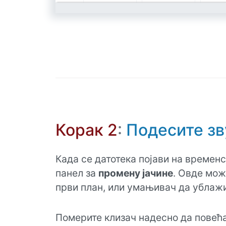
Корак 2
:
Подесите зв
Када се датотека појави на временс
панел за
промену јачине
. Овде мож
први план, или умањивач да ублажи
Померите клизач надесно да повећат