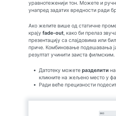
уравнотеженији тон. Можете и ручно
унапред задатих вредности ради бр
Ако желите више од статичне проме
крају
fade-out
, како би прелаз звуч
презентацију са слајдовима или бил
приче. Комбиновање подешавања ј
резултат учинити заиста филмским.
Датотеку можете
разделити
на
кликните на жељено место у фа
Ради веће прецизности подеси