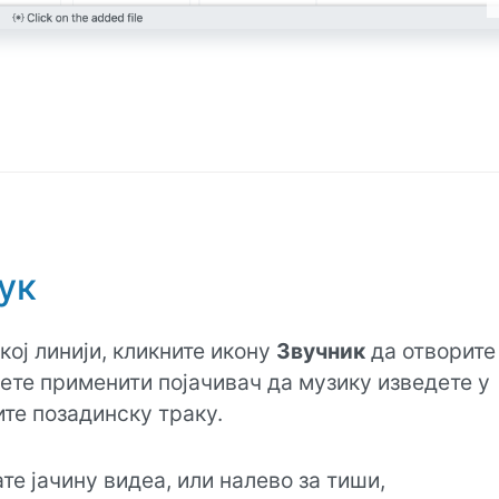
ук
кој линији, кликните икону
Звучник
да отворите
ете применити појачивач да музику изведете у
те позадинску траку.
е јачину видеа, или налево за тиши,