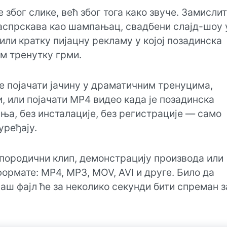
 због слике, већ због тога како звуче. Замислит
распрскава као шампањац, свадбени слајд-шоу 
или кратку пијацну рекламу у којој позадинска
ем тренутку грми.
е појачати јачину у драматичним тренуцима,
и, или појачати MP4 видео када је позадинска
ња, без инсталације, без регистрације — само
уређају.
 породични клип, демонстрацију производа или
формате: MP4, MP3, MOV, AVI и друге. Било да
аш фајл ће за неколико секунди бити спреман з