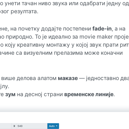
 унети тачан ниво звука или одабрати једну од
зог резултата.
не, на почетку додајте постепени
fade-in
, а на
ао природно. То је идеално за movie maker проје
о коју креативну монтажу у којој звук прати ри
ачине са визуелним прелазима може коначни
 више делова алатом
маказе
— једноставно дв
јлу.
те
зум
на десној страни
временске линије
.